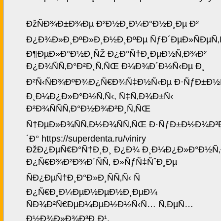
ÐžÑÐ¾Ð±Ð¾Ðµ Ð²Ð½Ð¸Ð¼Ð°Ð½Ð¸Ðµ Ð²
Ð¿Ð¾Ð»Ð¸ÐºÐ»Ð¸Ð½Ð¸ÐºÐµ ÑƒÐ´ÐµÐ»ÑÐµÑ‚Ñ
Ð¶ÐµÐ»Ð°Ð½Ð¸ÑŽ Ð¿Ð°Ñ†Ð¸ÐµÐ½Ñ‚Ð¾Ð²
Ð¿Ð¾ÑÑ‚Ð°Ð²Ð¸Ñ‚ÑŒ Ð¼Ð¾Ð´Ð½Ñ‹Ðµ Ð¸
Ð²Ñ‹ÑÐ¾ÐºÐ¾Ð¿Ñ€Ð¾Ñ‡Ð½Ñ‹Ðµ Ð·ÑƒÐ±Ð½
Ð¸Ð¼Ð¿Ð»Ð°Ð½Ñ‚Ñ‹, Ñ‡Ñ‚Ð¾Ð±Ñ‹
Ð²Ð¾ÑÑÑ‚Ð°Ð½Ð¾Ð²Ð¸Ñ‚ÑŒ
Ñ†ÐµÐ»Ð¾ÑÑ‚Ð½Ð¾ÑÑ‚ÑŒ Ð·ÑƒÐ±Ð½Ð¾Ð³Ð
´Ð° https://superdenta.ru/viniry
ÐžÐ¿ÐµÑ€Ð°Ñ†Ð¸Ð¸ Ð¿Ð¾ Ð¸Ð¼Ð¿Ð»Ð°Ð½Ñ‚
Ð¿Ñ€Ð¾Ð²Ð¾Ð´ÑÑ‚ Ð»ÑƒÑ‡ÑˆÐ¸Ðµ
ÑÐ¿ÐµÑ†Ð¸Ð°Ð»Ð¸ÑÑ‚Ñ‹ Ñ
Ð¿Ñ€Ð¸Ð¼ÐµÐ½ÐµÐ½Ð¸ÐµÐ¼
ÑÐ¾Ð²Ñ€ÐµÐ¼ÐµÐ½Ð½Ñ‹Ñ… Ñ‚ÐµÑ…
Ð½Ð¾Ð»Ð¾Ð³Ð¸Ð¹,