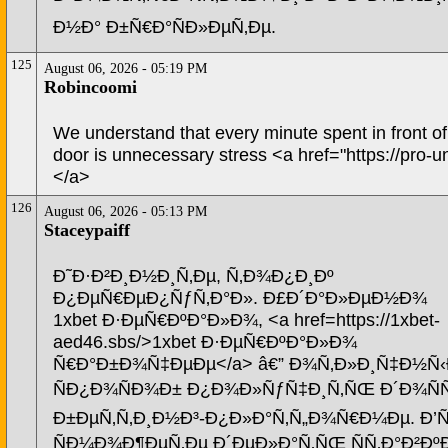
Ð½Ð° Ð±Ñ€Ð°ÑÐ»ÐµÑ‚Ðµ.
125
August 06, 2026 - 05:19 PM
Robincoomi
We understand that every minute spent in front of
door is unnecessary stress <a href="https://pro-u
</a>
126
August 06, 2026 - 05:13 PM
Staceypaiff
Ð˜Ð·Ð²Ð¸Ð½Ð¸Ñ‚Ðµ, Ñ‚Ð¾Ð¿Ð¸Ðº
Ð¿ÐµÑ€ÐµÐ¿ÑƒÑ‚Ð°Ð». Ð£Ð´Ð°Ð»ÐµÐ½Ð¾
1xbet Ð·ÐµÑ€ÐºÐ°Ð»Ð¾, <a href=https://1xbet-
aed46.sbs/>1xbet Ð·ÐµÑ€ÐºÐ°Ð»Ð¾
Ñ€Ð°Ð±Ð¾Ñ‡ÐµÐµ</a> â€” Ð¾Ñ‚Ð»Ð¸Ñ‡Ð½Ñ‹
ÑÐ¿Ð¾ÑÐ¾Ð± Ð¿Ð¾Ð»ÑƒÑ‡Ð¸Ñ‚ÑŒ Ð´Ð¾ÑÑ
Ð±ÐµÑ‚Ñ‚Ð¸Ð½Ð³-Ð¿Ð»Ð°Ñ‚Ñ„Ð¾Ñ€Ð¼Ðµ. Ð’Ñ
ÑÐ¼Ð¾Ð¶ÐµÑ‚Ðµ Ð´ÐµÐ»Ð°Ñ‚ÑŒ ÑÑ‚Ð°Ð²ÐºÐ