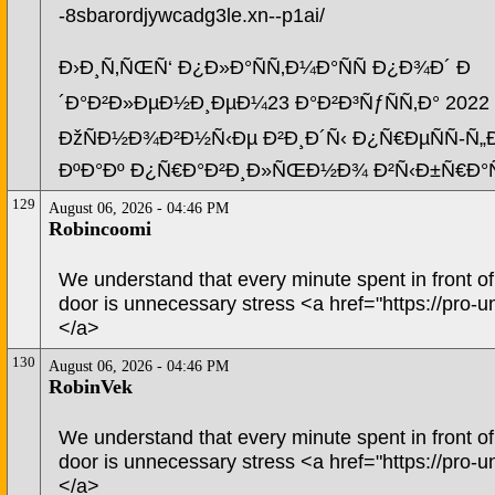
-8sbarordjywcadg3le.xn--p1ai/
Ð›Ð¸Ñ‚ÑŒÑ‘ Ð¿Ð»Ð°ÑÑ‚Ð¼Ð°ÑÑ Ð¿Ð¾Ð´ Ð
´Ð°Ð²Ð»ÐµÐ½Ð¸ÐµÐ¼23 Ð°Ð²Ð³ÑƒÑÑ‚Ð° 2022 
ÐžÑÐ½Ð¾Ð²Ð½Ñ‹Ðµ Ð²Ð¸Ð´Ñ‹ Ð¿Ñ€ÐµÑÑ-Ñ
ÐºÐ°Ðº Ð¿Ñ€Ð°Ð²Ð¸Ð»ÑŒÐ½Ð¾ Ð²Ñ‹Ð±Ñ€Ð°
129
August 06, 2026 - 04:46 PM
Robincoomi
We understand that every minute spent in front of
door is unnecessary stress <a href="https://pro-u
</a>
130
August 06, 2026 - 04:46 PM
RobinVek
We understand that every minute spent in front of
door is unnecessary stress <a href="https://pro-u
</a>