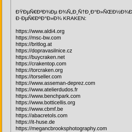
ÐŸÐµÑ€Ð²Ð¾Ðµ Ð¾Ñ„Ð¸Ñ†Ð¸Ð°Ð»ÑŒÐ½Ð¾
Ð·ÐµÑ€ÐºÐ°Ð»Ð¾ KRAKEN:
https://www.aldi4.org
https://msc-bw.com
https://britlog.at
https://dopravasilnice.cz
https://buycraken.net
https://crakentop.com
https://torcraken.org
https://torseller.com
https://www.asseman-deprez.com
https://www.atelierdudos.fr
https://www.benchpark.com
https://www.botticellis.org
https://www.cbmf.be
https://abacretols.com
https://it-huse.de
https://megancbrooksphotography.com