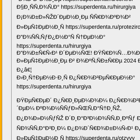
Ð§Ð¸ÑÑ‚Ð¾Ñ‚Ð° https://superdenta.ru/hirurgiya
Ð¡Ð¾Ð±Ð»ÑŽÐ´ÐµÐ½Ð¸Ðµ ÑÑ€Ð¾ÐºÐ¾Ð²
Ð»ÐµÑ‡ÐµÐ½Ð¸Ñ https://superdenta.ru/protezir
Ð”Ð¾ÑÑ‚ÑƒÐ¿Ð½Ð°Ñ Ñ†ÐµÐ½Ð°
https://superdenta.ru/hirurgiya
Ð”Ð¾Ð±Ñ€Ñ‹Ð¹ Ð´ÐµÐ½ÑŒ! ÐŸÑ€Ð¾Ñ…Ð¾Ð
Ð»ÐµÑ‡ÐµÐ½Ð¸Ðµ Ð² Ð¾ÐºÑ‚ÑÐ±Ñ€Ðµ 2024 
Ð¿â€¦
Ð›Ð¸Ñ†ÐµÐ½Ð·Ð¸Ñ Ð¿Ñ€Ð¾Ð²ÐµÑ€ÐµÐ½Ð°
https://superdenta.ru/hirurgiya
ÐŸÐµÑ€ÐµÐ´ Ð¿Ñ€Ð¸ÐµÐ¼Ð¾Ð¼ Ð¿Ñ€Ð¾Ð²
´ÐµÐ¼ ÐºÐ¾Ð½ÑÑƒÐ»ÑŒÑ‚Ð°Ñ†Ð¸ÑŽ,
Ð¿Ð¾Ð»Ð½ÑƒÑŽ Ð´Ð¸Ð°Ð³Ð½Ð¾ÑÑ‚Ð¸ÐºÑƒ Ð
ÑÐ¾ÑÑ‚Ð°Ð²Ð¸Ð¼ Ð¿Ð¾Ð´Ñ€Ð¾Ð±Ð½Ñ‹Ð¹ 
Ð»ÐµÑ‡ÐµÐ½Ð¸Ñ https://superdenta.ru/otzyvy