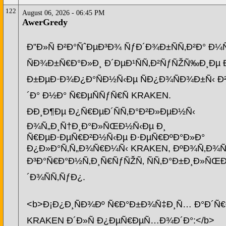
122
August 06, 2026 - 06:45 PM
AwerGredy
Ð”Ð»Ñ Ð²Ð°ÑˆÐµÐ³Ð¾ ÑƒÐ´Ð¾Ð±ÑÑ‚Ð²Ð° Ð¼
ÑÐ¾Ð±Ñ€Ð°Ð»Ð¸ Ð´ÐµÐ¹ÑÑ‚Ð²ÑƒÑŽÑ‰Ð¸Ðµ 
Ð±ÐµÐ·Ð¾Ð¿Ð°ÑÐ½Ñ‹Ðµ ÑÐ¿Ð¾ÑÐ¾Ð±Ñ‹ 
´Ð° Ð½Ð° Ñ€ÐµÑÑƒÑ€Ñ KRAKEN.
ÐÐ¸Ð¶Ðµ Ð¿Ñ€ÐµÐ´ÑÑ‚Ð°Ð²Ð»ÐµÐ½Ñ‹
Ð¾Ñ„Ð¸Ñ†Ð¸Ð°Ð»ÑŒÐ½Ñ‹Ðµ Ð¸
Ñ€ÐµÐ·ÐµÑ€Ð²Ð½Ñ‹Ðµ Ð·ÐµÑ€ÐºÐ°Ð»Ð°
Ð¿Ð»Ð°Ñ‚Ñ„Ð¾Ñ€Ð¼Ñ‹ KRAKEN, ÐºÐ¾Ñ‚Ð¾Ñ
Ð³Ð°Ñ€Ð°Ð½Ñ‚Ð¸Ñ€ÑƒÑŽÑ‚ ÑÑ‚Ð°Ð±Ð¸Ð»ÑŒ
´Ð¾ÑÑ‚ÑƒÐ¿.
<b>Ð¡Ð¿Ð¸ÑÐ¾Ðº Ñ€Ð°Ð±Ð¾Ñ‡Ð¸Ñ… Ð°Ð´Ñ€
KRAKEN Ð´Ð»Ñ Ð¿ÐµÑ€ÐµÑ…Ð¾Ð´Ð°:</b>