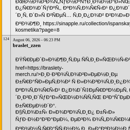
ÐœÐ½Ð¾Ð³Ð¾Ñ„ÑƒÐ½ÐºÑ†Ð¸Ð¾Ð½Ð°Ð»ÑŒ
Ð¿Ñ€Ð¾Ð´ÑƒÐºÑ‚, ÐºÐ¾Ñ‚Ð¾Ñ€Ñ‹Ð¹ Ð¿Ð¾
´Ð¸Ñ‚ Ð´Ð»Ñ Ð²ÑÐµÑ… Ñ‚Ð¸Ð¿Ð¾Ð² Ð²Ð¾Ð»Ð
ÐºÐ¾Ð¶Ð¸ https://sinapple.ru/collection/ispanska
kosmetika?page=8
124
August 06, 2026 - 06:23 PM
braslet_zzen
ÐŸÑ€ÐµÐ´Ð»Ð¾Ð¶Ð¸Ñ‚Ðµ ÑÑ‚Ð¸Ð»ÑŒÐ½Ñ‹Ð¹
href=https://braslety-
merch.ru/>Ð¸Ð·Ð³Ð¾Ñ‚Ð¾Ð²Ð»ÐµÐ½Ð¸Ðµ
Ð±Ñ€Ð°ÑÐ»ÐµÑ‚Ð¾Ð² Ñ Ð»Ð¾Ð³Ð¾Ñ‚Ð¸Ð¿Ð
ÐºÐ¾Ñ‚Ð¾Ñ€Ñ‹Ð¹ Ð¿Ð¾Ð´Ñ‡ÐµÑ€ÐºÐ½ÐµÑ‚
´Ð¸Ð²Ð¸Ð´ÑƒÐ°Ð»ÑŒÐ½Ð¾ÑÑ‚ÑŒ Ð²Ð°ÑˆÐµ
Ð±Ñ€ÐµÐ½Ð´Ð°.
Ð§Ñ‚Ð¾Ð±Ñ‹ Ð»Ð¾Ð³Ð¾Ñ‚Ð¸Ð¿ Ð±Ñ‹Ð»
ÑƒÐ·Ð½Ð°Ð²Ð°ÐµÐ¼, ÐµÐ³Ð¾ Ð¾Ñ„Ð¾Ñ€Ð¼Ð
ÐºÐ¾Ð½Ñ‚Ñ€Ð°ÑÑ‚Ð½Ð¾ Ð¸ Ð»Ð°ÐºÐ¾Ð½Ð