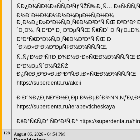
ÑÐ¿Ð¾ÑÐ¾Ð±ÑÑ‚Ð²ÑƒÑŽÑ‰Ð¸Ñ… Ð±Ñ‹ÑÑ‚
Ð¾Ð´Ð½Ð¾Ð¼Ð¾Ð¼ÐµÐ½Ñ‚Ð½Ð¾
Ð¸Ð¼Ð¿Ð»Ð°Ð½Ñ‚Ð¸Ñ€Ð¾Ð²Ð°Ñ‚ÑŒ ÐºÐ°Ðº 
´Ð¸Ð½, Ñ‚Ð°Ðº Ð¸ Ð²ÐµÑÑŒ Ñ€ÑÐ´ Ð·ÑƒÐ±Ð¾Ð
Ð³Ð°Ñ€Ð°Ð½Ñ‚Ð¸Ñ€Ð¾Ð²Ð°Ñ‚ÑŒ Ð
´Ð¾Ð»Ð³Ð¾Ð²ÐµÑ‡Ð½Ð¾ÑÑ‚ÑŒ,
Ñ„ÑƒÐ½ÐºÑ†Ð¸Ð¾Ð½Ð°Ð»ÑŒÐ½Ð¾ÑÑ‚ÑŒ Ð
Ð²Ð½ÐµÑˆÐ½ÑŽÑŽ
Ð¿Ñ€Ð¸Ð²Ð»ÐµÐºÐ°Ñ‚ÐµÐ»ÑŒÐ½Ð¾ÑÑ‚ÑŒ
https://superdenta.ru/akcii
Ð Ð°ÑÐ¿Ð¸ÑÐ°Ð½Ð¸Ðµ Ð½ÐµÐ´Ð¾ÑÑ‚ÑƒÐ¿
https://superdenta.ru/terapevticheskaya
ÐšÐ°Ñ€Ñ‚Ð° ÑÐ°Ð¹Ñ‚Ð° https://superdenta.ru/hir
128
August 06, 2026 - 04:54 PM