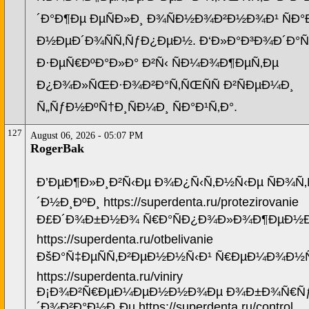
´Ð°Ð¶Ðµ ÐµÑÐ»Ð¸ Ð¾ÑÐ½Ð¾Ð²Ð½Ð¾Ð¹ ÑÐ°Ð
Ð½ÐµÐ´Ð¾ÑÑ‚ÑƒÐ¿ÐµÐ½. Ð‘Ð»Ð°Ð³Ð¾Ð´Ð°Ñ
Ð·ÐµÑ€ÐºÐ°Ð»Ð° Ð²Ñ‹ ÑÐ¼Ð¾Ð¶ÐµÑ‚Ðµ
Ð¿Ð¾Ð»ÑŒÐ·Ð¾Ð²Ð°Ñ‚ÑŒÑÑ Ð²ÑÐµÐ¼Ð¸
Ñ„ÑƒÐ½ÐºÑ†Ð¸ÑÐ¼Ð¸ ÑÐ°Ð¹Ñ‚Ð°.
127
August 06, 2026 - 05:07 PM
RogerBak
Ð’ÐµÐ¶Ð»Ð¸Ð²Ñ‹Ðµ Ð¾Ð¿Ñ‹Ñ‚Ð½Ñ‹Ðµ ÑÐ¾Ñ
´Ð½Ð¸ÐºÐ¸ https://superdenta.ru/protezirovanie
Ð£Ð´Ð¾Ð±Ð½Ð¾ Ñ€Ð°ÑÐ¿Ð¾Ð»Ð¾Ð¶ÐµÐ½
https://superdenta.ru/otbelivanie
ÐšÐ°Ñ‡ÐµÑÑ‚Ð²ÐµÐ½Ð½Ñ‹Ð¹ Ñ€ÐµÐ¼Ð¾Ð½
https://superdenta.ru/viniry
Ð¡Ð¾Ð²Ñ€ÐµÐ¼ÐµÐ½Ð½Ð¾Ðµ Ð¾Ð±Ð¾Ñ€Ñ
´Ð¾Ð²Ð°Ð½Ð¸Ðµ https://superdenta.ru/control