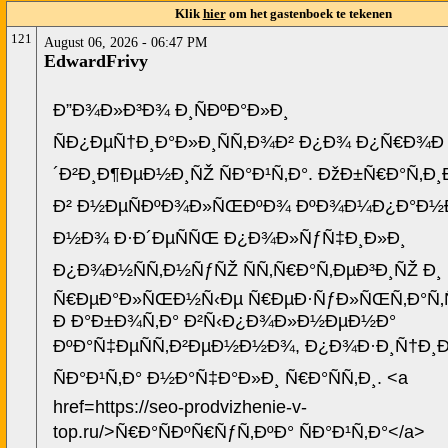
Klik
hier
om het gastenboek te tekenen
121
August 06, 2026 - 06:47 PM
EdwardFrivy
Ð”Ð¾Ð»Ð³Ð¾ Ð¸ÑÐºÐ°Ð»Ð¸
ÑÐ¿ÐµÑ†Ð¸Ð°Ð»Ð¸ÑÑ‚Ð¾Ð² Ð¿Ð¾ Ð¿Ñ€Ð¾Ð
´Ð²Ð¸Ð¶ÐµÐ½Ð¸ÑŽ ÑÐ°Ð¹Ñ‚Ð°. ÐžÐ±Ñ€Ð°Ñ‚Ð
Ð² Ð½ÐµÑÐºÐ¾Ð»ÑŒÐºÐ¾ ÐºÐ¾Ð¼Ð¿Ð°Ð½Ð
Ð½Ð¾ Ð·Ð´ÐµÑÑŒ Ð¿Ð¾Ð»ÑƒÑ‡Ð¸Ð»Ð¸
Ð¿Ð¾Ð½ÑÑ‚Ð½ÑƒÑŽ ÑÑ‚Ñ€Ð°Ñ‚ÐµÐ³Ð¸ÑŽ Ð¸
Ñ€ÐµÐ°Ð»ÑŒÐ½Ñ‹Ðµ Ñ€ÐµÐ·ÑƒÐ»ÑŒÑ‚Ð°Ñ‚Ñ
Ð Ð°Ð±Ð¾Ñ‚Ð° Ð²Ñ‹Ð¿Ð¾Ð»Ð½ÐµÐ½Ð°
ÐºÐ°Ñ‡ÐµÑÑ‚Ð²ÐµÐ½Ð½Ð¾, Ð¿Ð¾Ð·Ð¸Ñ†Ð¸Ð
ÑÐ°Ð¹Ñ‚Ð° Ð½Ð°Ñ‡Ð°Ð»Ð¸ Ñ€Ð°ÑÑ‚Ð¸. <a
href=https://seo-prodvizhenie-v-
top.ru/>Ñ€Ð°ÑÐºÑ€ÑƒÑ‚ÐºÐ° ÑÐ°Ð¹Ñ‚Ð°</a>