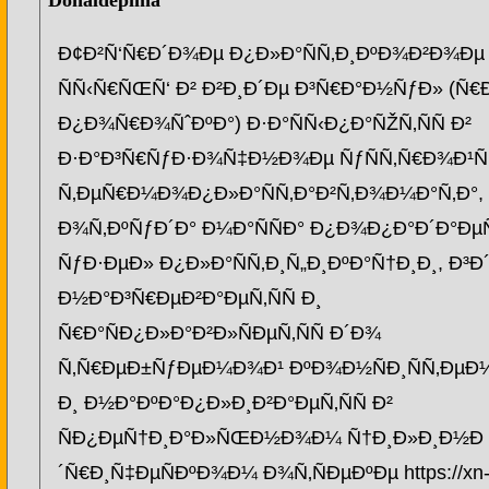
Donaldepima
Ð¢Ð²Ñ‘Ñ€Ð´Ð¾Ðµ Ð¿Ð»Ð°ÑÑ‚Ð¸ÐºÐ¾Ð²Ð¾Ðµ
ÑÑ‹Ñ€ÑŒÑ‘ Ð² Ð²Ð¸Ð´Ðµ Ð³Ñ€Ð°Ð½ÑƒÐ» (Ñ
Ð¿Ð¾Ñ€Ð¾ÑˆÐºÐ°) Ð·Ð°ÑÑ‹Ð¿Ð°ÑŽÑ‚ÑÑ Ð²
Ð·Ð°Ð³Ñ€ÑƒÐ·Ð¾Ñ‡Ð½Ð¾Ðµ ÑƒÑÑ‚Ñ€Ð¾Ð¹Ñ
Ñ‚ÐµÑ€Ð¼Ð¾Ð¿Ð»Ð°ÑÑ‚Ð°Ð²Ñ‚Ð¾Ð¼Ð°Ñ‚Ð°,
Ð¾Ñ‚ÐºÑƒÐ´Ð° Ð¼Ð°ÑÑÐ° Ð¿Ð¾Ð¿Ð°Ð´Ð°ÐµÑ
ÑƒÐ·ÐµÐ» Ð¿Ð»Ð°ÑÑ‚Ð¸Ñ„Ð¸ÐºÐ°Ñ†Ð¸Ð¸, Ð³Ð
Ð½Ð°Ð³Ñ€ÐµÐ²Ð°ÐµÑ‚ÑÑ Ð¸
Ñ€Ð°ÑÐ¿Ð»Ð°Ð²Ð»ÑÐµÑ‚ÑÑ Ð´Ð¾
Ñ‚Ñ€ÐµÐ±ÑƒÐµÐ¼Ð¾Ð¹ ÐºÐ¾Ð½ÑÐ¸ÑÑ‚ÐµÐ
Ð¸ Ð½Ð°ÐºÐ°Ð¿Ð»Ð¸Ð²Ð°ÐµÑ‚ÑÑ Ð²
ÑÐ¿ÐµÑ†Ð¸Ð°Ð»ÑŒÐ½Ð¾Ð¼ Ñ†Ð¸Ð»Ð¸Ð½Ð
´Ñ€Ð¸Ñ‡ÐµÑÐºÐ¾Ð¼ Ð¾Ñ‚ÑÐµÐºÐµ https://xn-